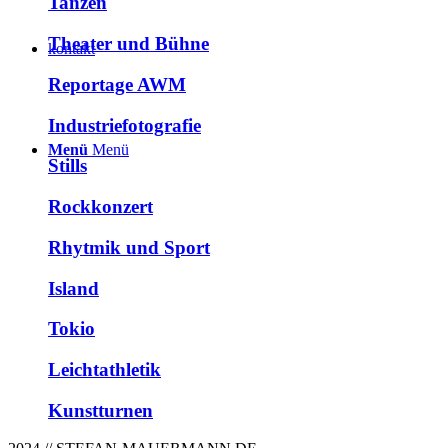
Tanzen
Theater und Bühne
kontakt
Reportage AWM
Industriefotografie
Menü
Menü
Stills
Rockkonzert
Rhytmik und Sport
Island
Tokio
Leichtathletik
Kunstturnen